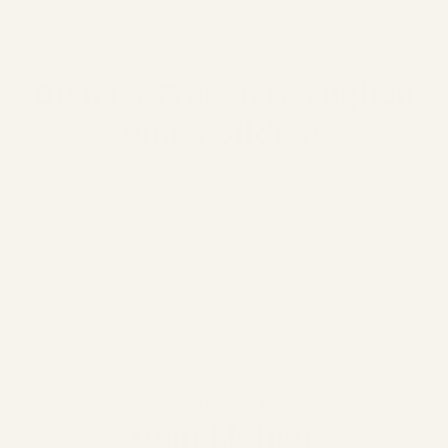
JETZT BESTELLEN
Du hast Fragen bezüglich
eines Bildes?
Wenn Du Dir bezüglich eines Bildes und seiner
Eignung unsicher bist, kannst Du uns gerne
bequem via WhatsApp eine Nachricht senden. Wir
beraten Dich sehr gerne.
WHATSAPP NACHRICHT
TIERPOSTER VON MIROAR
Dein kleiner