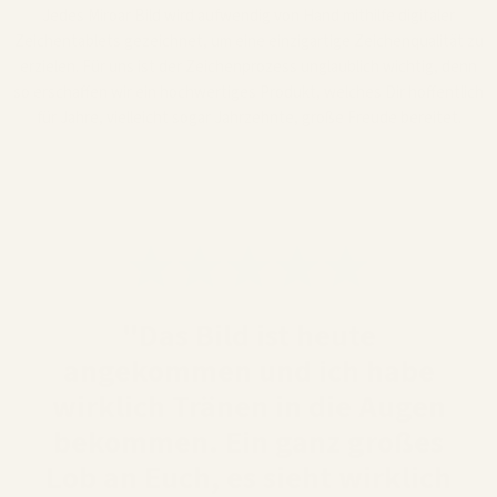
Jedes Miroar Bild wird aufwendig von Hand mithilfe digitaler
Zeichentablets gezeichnet, um eine einzigartige Zeichenqualität zu
erzielen. Für uns ist der Zeichenprozess unglaublich wichtig, denn
so erschaffen wir ein hochwertiges Produkt, welches Dir hoffentlich
für Jahre, vielleicht sogar Jahrzehnte, große Freude bereitet.
"Das Bild ist heute
angekommen und ich habe
wirklich Tränen in die Augen
bekommen. Ein ganz großes
Lob an Euch, es sieht wirklich