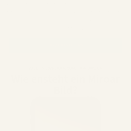
Um dieser Facette der Identität unseres Zuhauses
elegant besondere Sichtbarkeit zu geben, eignen
sich unsere individuellen Line Art Bilder
hervorragend.
JETZT BESTELLEN
ZEICHNUNG, ABSPRACHE & DRUCK
Wie ensteht ein Miroar
Bild?