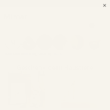
0
Bestseller
Muttertag
Vatertag
Hochzeit
Geburtstag
Tiere
Geschenkideen Haustiere