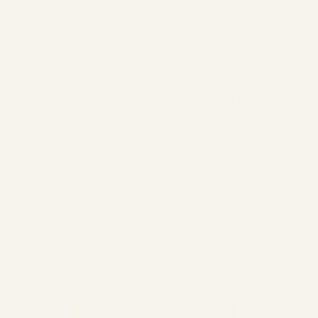
Tierportrait zeichnen lassen
Tier Line Art Portrait
zeichnen lassen
Ab 59 €
Ab 49 €
Jedes Poster wird nur für Dich aufwendig von Hand
gezeichnet
Vor dem Druck können Änderungen bequem per
WhatsApp vorgenommen werden
CO₂ neutraler Druck in Deutschland auf sehr
hochwertigem 250g/m² Papier