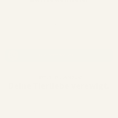
Wir wollen Dich mit Deinem Tierposter zum
glücklichsten Kunden der Welt machen. Deshalb
steht Dir während des gesamten Bestellprozesses
ein Miroar Mitarbeiter via WhatsApp zur Seite und
berücksichtigt Deine individuellen Wünsche.
WHATSAPP NACHRICHT
TIERPOSTER VON MIROAR
Deine Tierliebe verewigt.
Tiere sind die besten Freunde des Menschen. Als
treuer Begleiter sind sie stets an unserer Seite.
Umso wichtiger ist es, diese einzigarten Momente