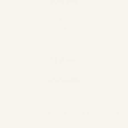
INSPIRATION
INSTAGRAM
PINTEREST
TIKTOK
BLOG
NEWSLETTER
Melde Dich bei unseren Newsletter an und erhalte 5€ Rabatt auf
Deine erste Bestellung.