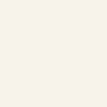
TIERPOSTER VON MIROAR
Der treueste Begleiter
Dein vierbeiniger Freund ist immer an Deiner Seite.
Egal wie Deine Laune oder die Umstände auch sind,
unsere Tierfreunde schenken uns täglich ein
Lächeln, welches uns den Alltag versüßt. Darum ist
es auch so schön unsere Momente mit Ihnen in
einem Line Art Poster für immer zu verewigen und
Ihre Liebe in unsere Einrichtung zu integrieren.