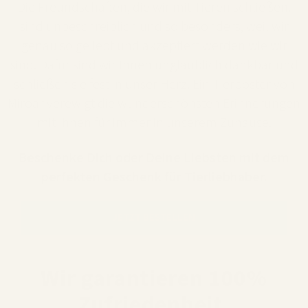
Die Freundschaften, die wir mit Tieren schließen,
sind unbeschreiblich und so besonders, weil wir
genau so geliebt und akzeptiert werden wie wir
sind. Dafür sind wir Ihnen unglaublich dankbar und
schließen sie fest in unser Herz. Ein Tierposter von
Miroar verewigt die wunderschönsten Erinnerungen
mit Ihnen für immer in unserem Zuhause.
Beschenke Dich oder Deine Liebsten mit dem
perfekten Geschenk für Tierliebhaber.
JETZT BESTELLEN
Wir garantieren 100%
Zufriedenheit.