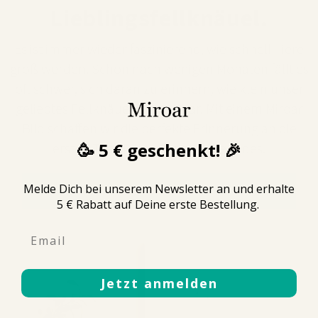
Lieblingsfellknäuel.
Es ist immer wieder faszinierend, wie schnell Tiere
groß werden. Schon nach wenigen Monaten fällt es
oft schwer, sich daran zu erinnern, wie klein unser
geliebtes Fellknäuel einmal war. Mit einem Miroar
Bild schaffen wir die perfekte Erinnerung an die
🥳 5 € geschenkt! 🎉
ersten Tage Deines besten Freundes.
Melde Dich bei unserem Newsletter an und erhalte
JETZT BESTELLEN
5 € Rabatt auf Deine erste Bestellung.
Email
Jetzt anmelden