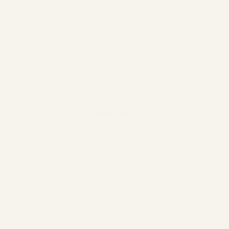
FAMILIE
TIERE
GEBURT
AUTOS
KOLLEGENABSCHIED
GESCHENKGUTSCHEIN
ÜBER UNS
TEAM
KONTAKT
ZEICHNUNG & PRODUKTION
FAQ
BEWERTUNGEN
SPRACHE WÄHLEN