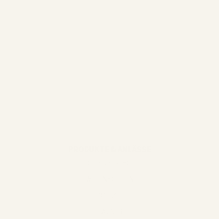
@homeofneddy
@ruggenthal
@mamimitstil
@miroar_de
PRODUKTE & ANLÄSSE
GEBURTSTAG
WEIHNACHTEN
HOCHZEIT
HÄUSER